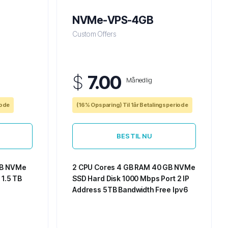
NVMe-VPS-4GB
Custom Offers
$
7.00
Månedlig
iode
(16% Opsparing) Til 1år Betalingsperiode
BESTIL NU
GB NVMe
2 CPU Cores
4 GB RAM
40 GB NVMe
s
1.5 TB
SSD Hard Disk
1000 Mbps Port
2 IP
Address
5TB Bandwidth
Free Ipv6