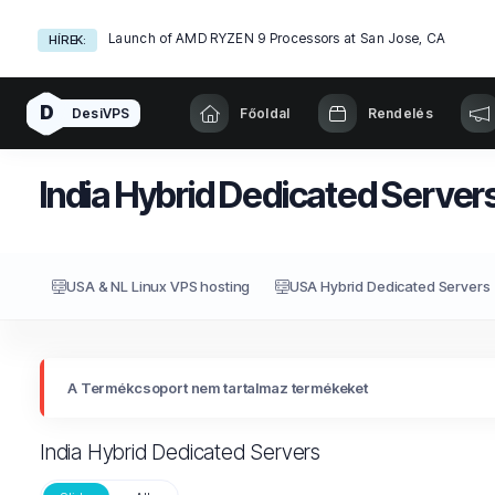
Launch of AMD RYZEN 9 Processors at San Jose, CA
HÍREK:
D
DesiVPS
Főoldal
Rendelés
India Hybrid Dedicated Server
USA & NL Linux VPS hosting
USA Hybrid Dedicated Servers
A Termékcsoport nem tartalmaz termékeket
India Hybrid Dedicated Servers