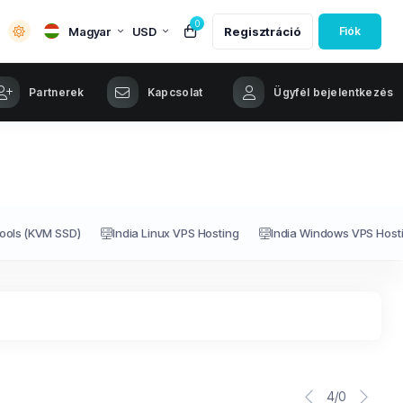
0
Magyar
USD
Regisztráció
Fiók
Partnerek
Kapcsolat
Ügyfél bejelentkezés
ools (KVM SSD)
India Linux VPS Hosting
India Windows VPS Host
4/0