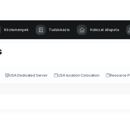
Közlemények
Tudásbázis
Hálózat állapota
s
USA Dedicated Server
USA location Colocation
Resource P