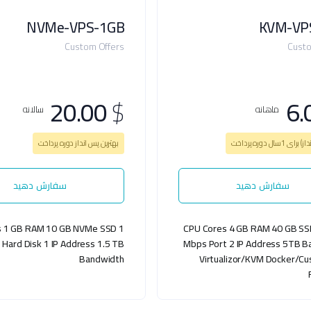
NVMe-VPS-1GB
KVM-VP
Custom Offers
Custo
20.00
$
6.
ماهانه
سالانه
بهترین پس انداز دوره پرداخت
سفارش دهید
سفارش دهید
1 GB RAM
10 GB NVMe SSD
1 CPU Cores
4 GB RAM
40 GB SS
Hard Disk
1 IP Address
1.5 TB
Mbps Port
2 IP Address
5TB B
Bandwidth
Virtualizor/KVM
Docker/Cu