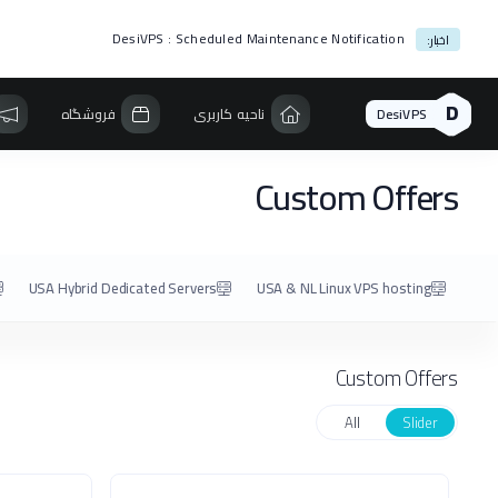
DesiVPS : Scheduled Maintenance Notification
اخبار:
D
DesiVPS
ناحیه کاربری
فروشگاه
Custom Offers
USA Hybrid Dedicated Servers
USA & NL Linux VPS hosting
Custom Offers
All
Slider