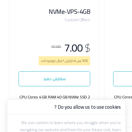
NVMe-VPS-4GB
Custom Offers
7.00
$
ماهانه
(16% پس انداز) برای 1سال دوره پرداخت
سفارش دهید
4 GB RAM
40 GB NVMe SSD
2 CPU Cores
Hard Disk
1000 Mbps Port
2 IP Address
Do you allow us to use cookies ?
5TB Bandwidth
Free Ipv6
We use cookies to learn where you struggle when you're
navigating our website and them for your future visit, learn