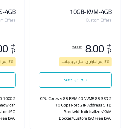
S-4GB
10GB-KVM-4GB
m Offers
Custom Offers
00
$
8.00
$
ماهانه
(16% پس انداز) برای 1سال دوره پرداخت
(16% پس انداز) برای 1سال دوره پرداخت
سفارش دهید
D
1000
2 CPU Cores
4 GB RAM
40 NVME GB SSD
2 CPU Cores
andwidth
10 Gbps Port
2 IP Address
5 TB
stom ISO
Bandwidth
Virtualizor/KVM
Free Ipv6
Docker/Custom ISO
Free Ipv6